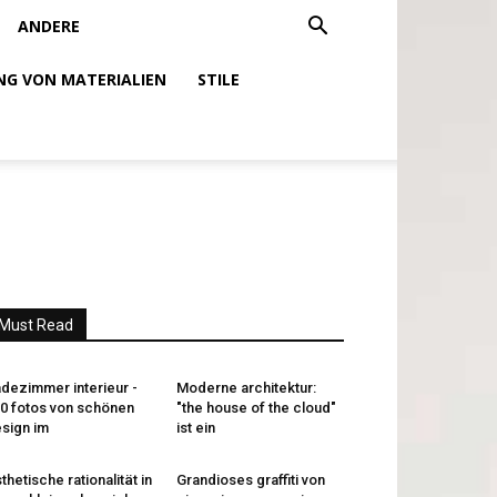
ANDERE
NG VON MATERIALIEN
STILE
Must Read
dezimmer interieur -
Moderne architektur:
0 fotos von schönen
"the house of the cloud"
sign im
ist ein
thetische rationalität in
Grandioses graffiti von