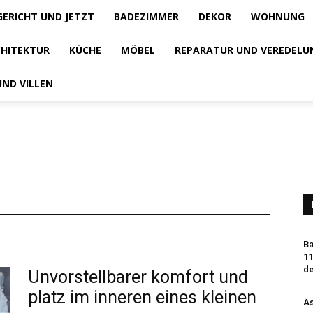
GERICHT UND JETZT
BADEZIMMER
DEKOR
WOHNUNG
HITEKTUR
KÜCHE
MÖBEL
REPARATUR UND VEREDELU
UND VILLEN
Ba
11
de
Unvorstellbarer komfort und
platz im inneren eines kleinen
Äs