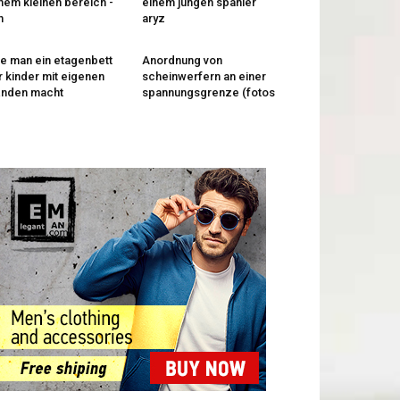
nem kleinen bereich -
einem jungen spanier
n
aryz
e man ein etagenbett
Anordnung von
r kinder mit eigenen
scheinwerfern an einer
änden macht
spannungsgrenze (fotos