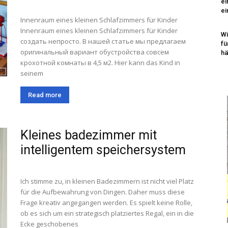
ei
ei
Innenraum eines kleinen Schlafzimmers für Kinder
Innenraum eines kleinen Schlafzimmers für Kinder
Wi
создать непросто. В нашей статье мы предлагаем
fü
оригинальный вариант обустройства совсем
h
крохотной комнаты в 4,5 м2. Hier kann das Kind in
seinem
Read more
Kleines badezimmer mit
intelligentem speichersystem
Ich stimme zu, in kleinen Badezimmern ist nicht viel Platz
für die Aufbewahrung von Dingen. Daher muss diese
Frage kreativ angegangen werden. Es spielt keine Rolle,
ob es sich um ein strategisch platziertes Regal, ein in die
Ecke geschobenes