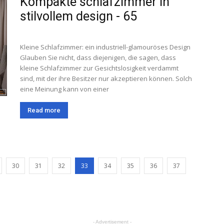
Kompakte schlafzimmer in
stilvollem design - 65
Kleine Schlafzimmer: ein industriell-glamouröses Design
Glauben Sie nicht, dass diejenigen, die sagen, dass
kleine Schlafzimmer zur Gesichtslosigkeit verdammt
sind, mit der ihre Besitzer nur akzeptieren können. Solch
eine Meinung kann von einer
Read more
30
31
32
33
34
35
36
37
- Advertisement -